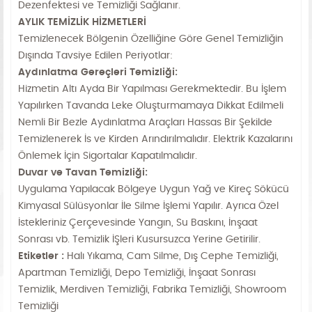
Dezenfektesi ve Temizliği Sağlanır.
AYLIK TEMİZLİK HİZMETLERİ
Temizlenecek Bölgenin Özelliğine Göre Genel Temizliğin
Dışında Tavsiye Edilen Periyotlar:
Aydınlatma Gereçleri Temizliği:
Hizmetin Altı Ayda Bir Yapılması Gerekmektedir. Bu İşlem
Yapılırken Tavanda Leke Oluşturmamaya Dikkat Edilmeli
Nemli Bir Bezle Aydınlatma Araçları Hassas Bir Şekilde
Temizlenerek İs ve Kirden Arındırılmalıdır. Elektrik Kazalarını
Önlemek İçin Sigortalar Kapatılmalıdır.
Duvar ve Tavan Temizliği:
Uygulama Yapılacak Bölgeye Uygun Yağ ve Kireç Sökücü
Kimyasal Sülüsyonlar İle Silme İşlemi Yapılır. Ayrıca Özel
İstekleriniz Çerçevesinde Yangın, Su Baskını, İnşaat
Sonrası vb. Temizlik İŞleri Kusursuzca Yerine Getirilir.
Etiketler :
Halı Yıkama, Cam Silme, Dış Cephe Temizliği,
Apartman Temizliği, Depo Temizliği, İnşaat Sonrası
Temizlik, Merdiven Temizliği, Fabrika Temizliği, Showroom
Temizliği