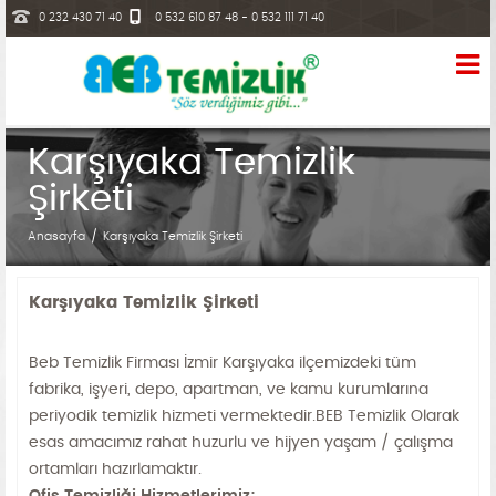
0 232 430 71 40
0 532 610 87 48 - 0 532 111 71 40
info@bebtemizlik.com
Karşıyaka Temizlik
Şirketi
Anasayfa
Karşıyaka Temizlik Şirketi
Karşıyaka Temizlik Şirketi
Beb Temizlik Firması İzmir Karşıyaka ilçemizdeki tüm
fabrika, işyeri, depo, apartman, ve kamu kurumlarına
periyodik temizlik hizmeti vermektedir.BEB Temizlik Olarak
esas amacımız rahat huzurlu ve hijyen yaşam / çalışma
ortamları hazırlamaktır.