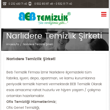
0 232 430 71 40
0 532 610 87 48 - 0 532 111 71 40
info@bebtemizlik.com
Narlıdere Temizlik Şirketi
Anasayfa
Narlıdere Temizlik Şirketi
Narlıdere Temizlik Şirketi
Beb Temizlik Firması İzmir Narlıdere ilçemizdeki tüm
fabrika, işyeri, depo, apartman, ve kamu kurumlarına
periyodik temizlik hizmeti vermektedir.BEB Temizlik Olarak
esas amacımız rahat huzurlu ve hijyen yaşam / çalışma
ortamları hazırlamaktır.
Ofis Temizliği Hizmetlerimiz;
Ofis Genel Temizliği,